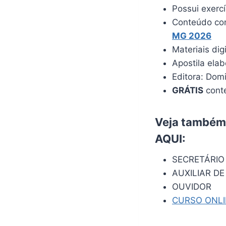
Possui exerc
Conteúdo com
MG 2026
Materiais dig
Apostila ela
Editora: Dom
GRÁTIS
conte
Veja também:
AQUI
:
SECRETÁRIO
AUXILIAR DE
OUVIDOR
CURSO ONL