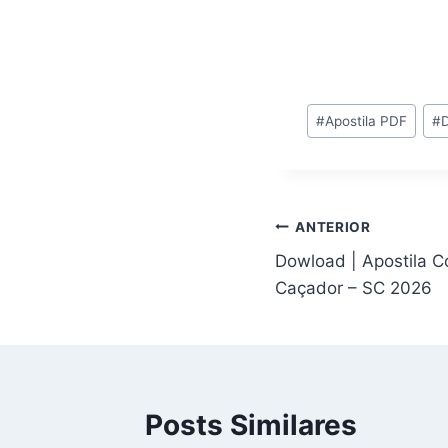
Tags
#
Apostila PDF
#
do
Post:
Navegação
ANTERIOR
Dowload | Apostila C
de
Caçador – SC 2026
Post
Posts Similares