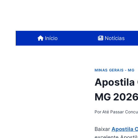
Pular
para
o
Conteúdo
Início
Notícias
MINAS GERAIS - MG
Apostila
MG 2026
Por
Até Passar Concu
Baixar
Apostila 
excelente Aposti