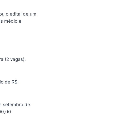
ou o edital de um
is médio e
ra (2 vagas),
io de R$
de setembro de
100,00