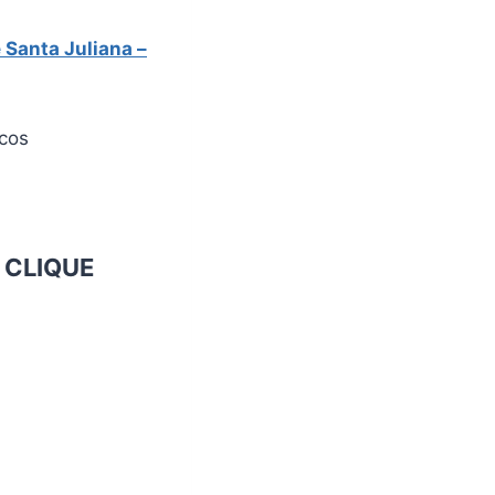
 Santa Juliana
–
icos
o
CLIQUE