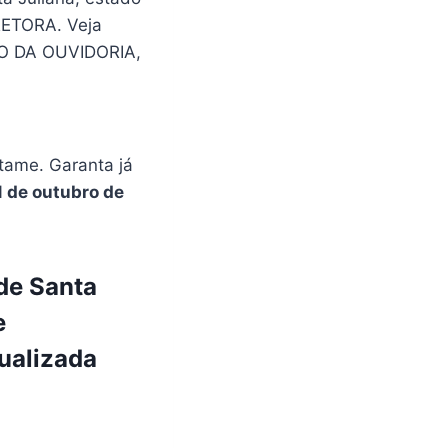
RETORA. Veja
IO DA OUVIDORIA,
tame. Garanta já
1 de outubro de
de Santa
e
alizada