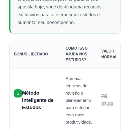
apostila hoje, você desbloqueia recursos
exclusivos para acelerar seus estudos e
aumentar seu desempenho.
COMO ISSO
VALOR
BÔNUS LIBERADO
AJUDA NOS
H
NORMAL
ESTUDOS?
Aprenda
técnicas de
Método
revisão e
1
R$
Inteligente de
planejamento
97,00
Estudos
para estudar
com mais
produtividade.