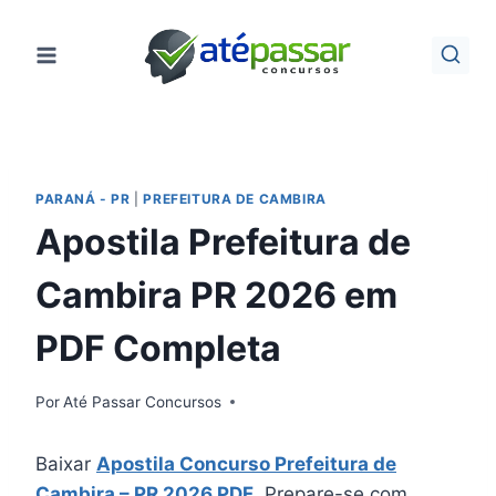
Pular
para
o
Conteúdo
PARANÁ - PR
|
PREFEITURA DE CAMBIRA
Apostila Prefeitura de
Cambira PR 2026 em
PDF Completa
Por
Até Passar Concursos
Baixar
Apostila Concurso Prefeitura de
Cambira – PR 2026 PDF
. Prepare-se com