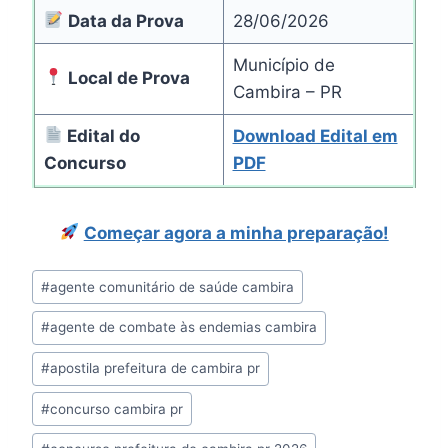
Data da Prova
28/06/2026
Município de
Local de Prova
Cambira – PR
Edital do
Download Edital em
Concurso
PDF
Começar agora a minha preparação!
Tags
#
agente comunitário de saúde cambira
do
#
agente de combate às endemias cambira
Post:
#
apostila prefeitura de cambira pr
#
concurso cambira pr