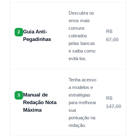
Descubra os
erros mais
comuns
R$
Guia Anti-
2
cobrados
Pegadinhas
67,00
pelas bancas
e saiba como
evitá-los.
Tenha acesso
a modelos e
Manual de
estratégias
3
R$
Redação Nota
para melhorar
147,00
Máxima
sua
pontuação na
redação.