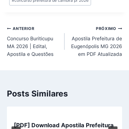
#
concurso prefeitura de cambira pr 2026
Navegação
ANTERIOR
PRÓXIMO
Concurso Buriticupu
Apostila Prefeitura de
de
MA 2026 | Edital,
Eugenópolis MG 2026
Post
Apostila e Questões
em PDF Atualizada
Posts Similares
[PDF] Download Apostila Prefeitura