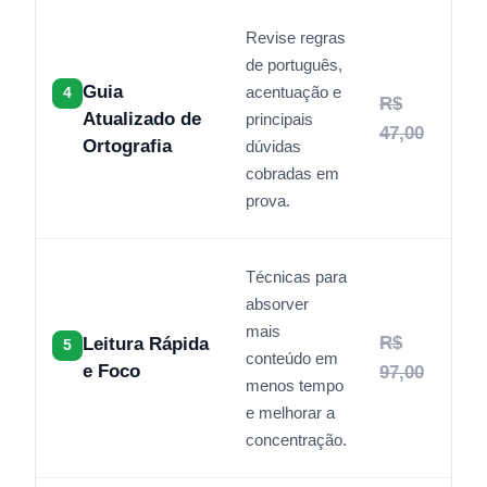
Revise regras
de português,
Guia
acentuação e
4
R$
Atualizado de
principais
47,00
Ortografia
dúvidas
cobradas em
prova.
Técnicas para
absorver
mais
R$
Leitura Rápida
5
conteúdo em
e Foco
97,00
menos tempo
e melhorar a
concentração.