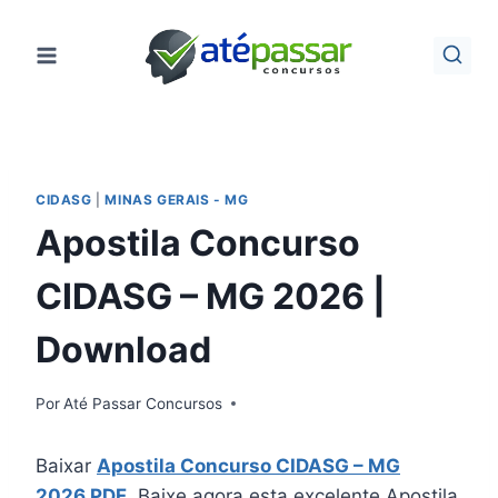
Pular
para
o
Conteúdo
CIDASG
|
MINAS GERAIS - MG
Apostila Concurso
CIDASG – MG 2026 |
Download
Por
Até Passar Concursos
Baixar
Apostila Concurso CIDASG – MG
2026 PDF
. Baixe agora esta excelente Apostila