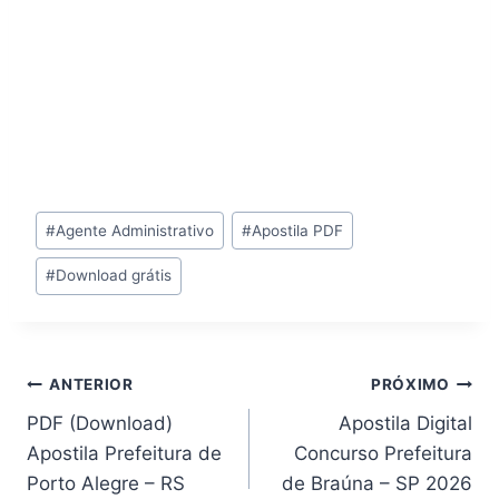
Tags
#
Agente Administrativo
#
Apostila PDF
do
#
Download grátis
Post:
Navegação
ANTERIOR
PRÓXIMO
PDF (Download)
Apostila Digital
de
Apostila Prefeitura de
Concurso Prefeitura
Post
Porto Alegre – RS
de Braúna – SP 2026