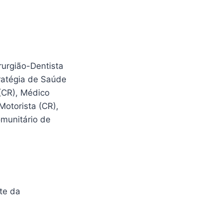
irurgião-Dentista
tratégia de Saúde
 (CR), Médico
 Motorista (CR),
munitário de
.
ite da