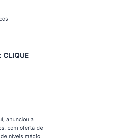
icos
:
CLIQUE
ul, anunciou a
os, com oferta de
 de níveis médio