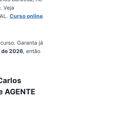
. Veja
PAL.
Curso online
urso. Garanta já
o de 2026
, então
Carlos
 de AGENTE