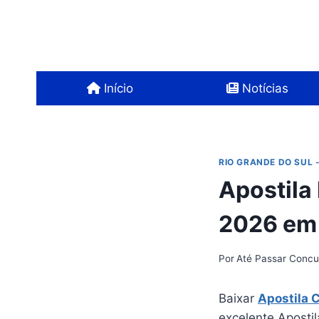
Pular
para
o
Conteúdo
Início
Notícias
RIO GRANDE DO SUL -
Apostila 
2026 em
Por
Até Passar Concu
Baixar
Apostila 
excelente Apostil