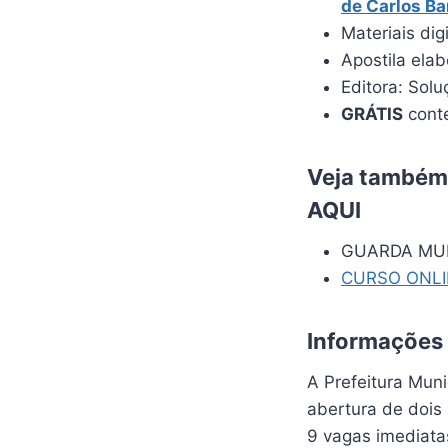
de Carlos Ba
Materiais dig
Apostila ela
Editora: Solu
GRÁTIS
conte
Veja também:
AQUI
GUARDA MUN
CURSO ONL
Informações
A Prefeitura Mun
abertura de dois
9 vagas imediata