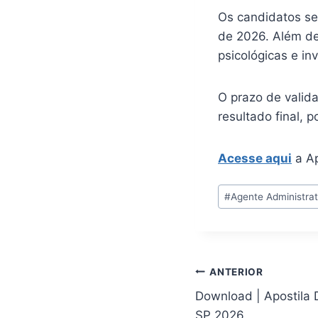
Os candidatos ser
de 2026. Além de 
psicológicas e in
O prazo de valid
resultado final, 
Acesse aqui
a Ap
Tags
#
Agente Administrat
do
Post:
Navegação
ANTERIOR
Download | Apostila 
de
SP 2026