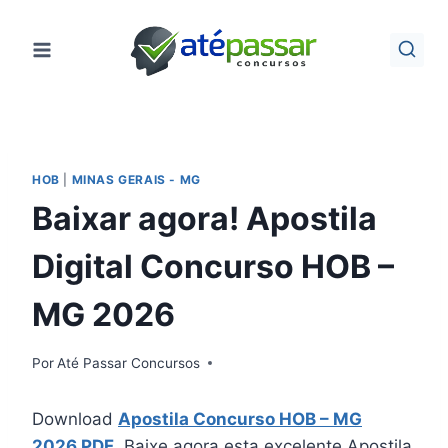
Pular
para
o
Conteúdo
HOB
|
MINAS GERAIS - MG
Baixar agora! Apostila
Digital Concurso HOB –
MG 2026
Por
Até Passar Concursos
Download
Apostila Concurso HOB – MG
2026 PDF
. Baixe agora esta excelente Apostila