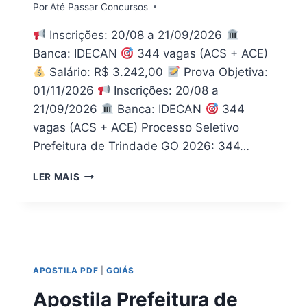
Por
Até Passar Concursos
Inscrições: 20/08 a 21/09/2026
Banca: IDECAN
344 vagas (ACS + ACE)
Salário: R$ 3.242,00
Prova Objetiva:
01/11/2026
Inscrições: 20/08 a
21/09/2026
Banca: IDECAN
344
vagas (ACS + ACE) Processo Seletivo
Prefeitura de Trindade GO 2026: 344…
PROCESSO
LER MAIS
SELETIVO
TRINDADE
GO
2026:
VAGAS
PARA
APOSTILA PDF
|
GOIÁS
ACS
E
Apostila Prefeitura de
ACE