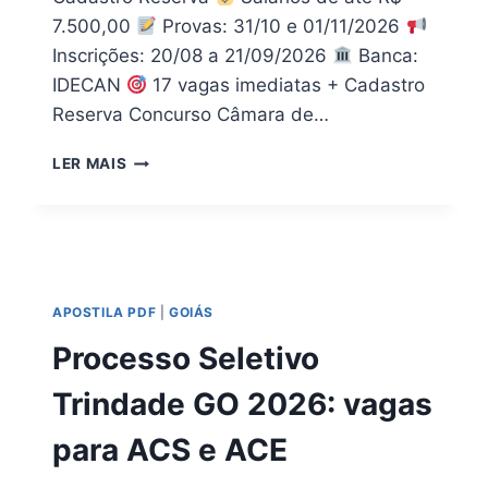
7.500,00
Provas: 31/10 e 01/11/2026
Inscrições: 20/08 a 21/09/2026
Banca:
IDECAN
17 vagas imediatas + Cadastro
Reserva Concurso Câmara de…
CONCURSO
LER MAIS
CÂMARA
TRINDADE
GO
2026:
EDITAL
+
APOSTILA PDF
|
GOIÁS
APOSTILA
PDF
Processo Seletivo
Trindade GO 2026: vagas
para ACS e ACE