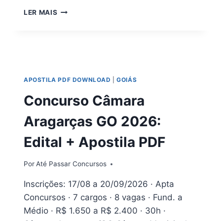
CONCURSO
LER MAIS
CÂMARA
DE
RIO
VERDE
GO
2026:
APOSTILA PDF DOWNLOAD
|
GOIÁS
EDITAL
E
Concurso Câmara
APOSTILA
PDF
Aragarças GO 2026:
Edital + Apostila PDF
Por
Até Passar Concursos
Inscrições: 17/08 a 20/09/2026 · Apta
Concursos · 7 cargos · 8 vagas · Fund. a
Médio · R$ 1.650 a R$ 2.400 · 30h ·