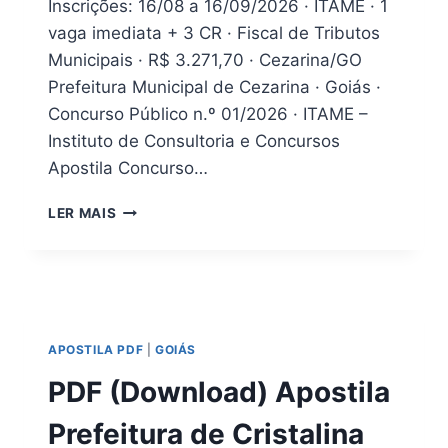
Inscrições: 16/08 a 16/09/2026 · ITAME · 1
vaga imediata + 3 CR · Fiscal de Tributos
Municipais · R$ 3.271,70 · Cezarina/GO
Prefeitura Municipal de Cezarina · Goiás ·
Concurso Público n.º 01/2026 · ITAME –
Instituto de Consultoria e Concursos
Apostila Concurso…
APOSTILA
LER MAIS
CONCURSO
CEZARINA
GO
2026
–
FISCAL
APOSTILA PDF
|
GOIÁS
DE
TRIBUTOS
PDF (Download) Apostila
E
MAIS
Prefeitura de Cristalina