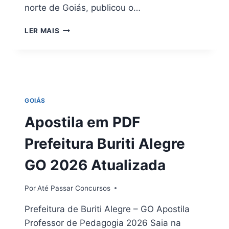
norte de Goiás, publicou o…
CONCURSO
LER MAIS
CÂMARA
DE
TROMBAS
GO
2026:
VAGAS,
GOIÁS
EDITAL
E
Apostila em PDF
INSCRIÇÕES
Prefeitura Buriti Alegre
GO 2026 Atualizada
Por
Até Passar Concursos
Prefeitura de Buriti Alegre – GO Apostila
Professor de Pedagogia 2026 Saia na