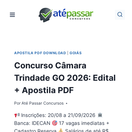
Pular
para
o
Conteúdo
APOSTILA PDF DOWNLOAD
|
GOIÁS
Concurso Câmara
Trindade GO 2026: Edital
+ Apostila PDF
Por
Até Passar Concursos
Inscrições: 20/08 a 21/09/2026
Banca: IDECAN
17 vagas imediatas +
Cadastro Reserva
Salários de até R$