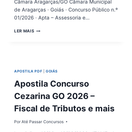
Câmara Aragarças/GO Câmara Municipal
de Aragarças · Goiás · Concurso Público n.º
01/2026 · Apta – Assessoria e…
CONCURSO
LER MAIS
CÂMARA
ARAGARÇAS
GO
2026:
EDITAL
+
APOSTILA PDF
|
GOIÁS
APOSTILA
PDF
Apostila Concurso
Cezarina GO 2026 –
Fiscal de Tributos e mais
Por
Até Passar Concursos