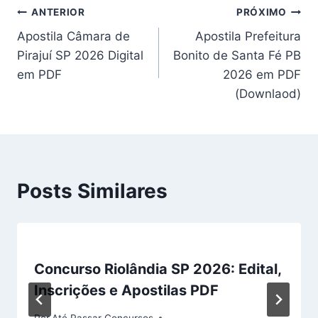
Navegação
ANTERIOR
PRÓXIMO
Apostila Câmara de
Apostila Prefeitura
de
Pirajuí SP 2026 Digital
Bonito de Santa Fé PB
Post
em PDF
2026 em PDF
(Downlaod)
Posts Similares
Concurso Riolândia SP 2026: Edital,
Inscrições e Apostilas PDF
Por
Até Passar Concursos