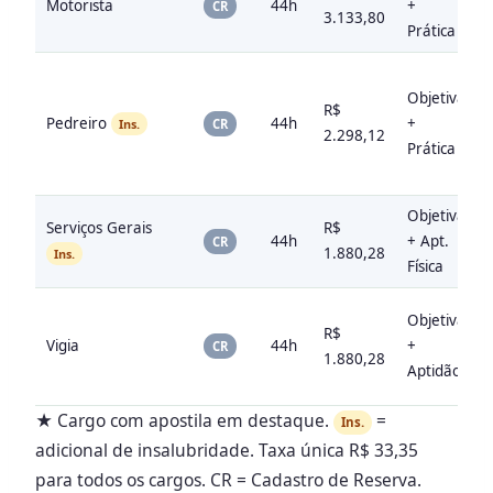
Motorista
44h
+
CR
3.133,80
Prática
Objetiva
R$
Pedreiro
44h
+
Ins.
CR
2.298,12
Prática
Objetiva
Serviços Gerais
R$
44h
+ Apt.
CR
1.880,28
Ins.
Física
Objetiva
R$
Vigia
44h
+
CR
1.880,28
Aptidão
★ Cargo com apostila em destaque.
=
Ins.
adicional de insalubridade. Taxa única R$ 33,35
para todos os cargos. CR = Cadastro de Reserva.