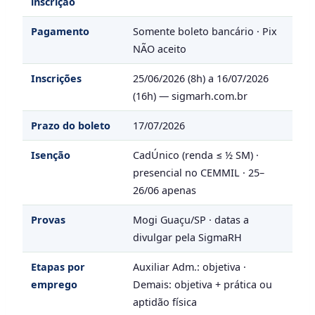
inscrição
Pagamento
Somente boleto bancário · Pix
NÃO aceito
Inscrições
25/06/2026 (8h) a 16/07/2026
(16h) — sigmarh.com.br
Prazo do boleto
17/07/2026
Isenção
CadÚnico (renda ≤ ½ SM) ·
presencial no CEMMIL · 25–
26/06 apenas
Provas
Mogi Guaçu/SP · datas a
divulgar pela SigmaRH
Etapas por
Auxiliar Adm.: objetiva ·
emprego
Demais: objetiva + prática ou
aptidão física