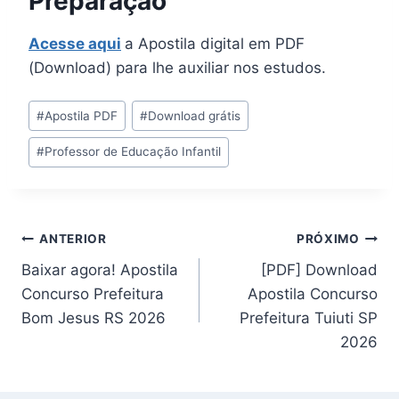
Preparação
Acesse aqui
a Apostila digital em PDF
(Download) para lhe auxiliar nos estudos.
Tags
#
Apostila PDF
#
Download grátis
do
#
Professor de Educação Infantil
Post:
Navegação
ANTERIOR
PRÓXIMO
Baixar agora! Apostila
[PDF] Download
de
Concurso Prefeitura
Apostila Concurso
Post
Bom Jesus RS 2026
Prefeitura Tuiuti SP
2026