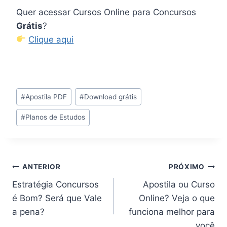
Quer acessar Cursos Online para Concursos
Grátis
?
Clique aqui
Tags
#
Apostila PDF
#
Download grátis
do
#
Planos de Estudos
Post:
Navegação
ANTERIOR
PRÓXIMO
Estratégia Concursos
Apostila ou Curso
de
é Bom? Será que Vale
Online? Veja o que
Post
a pena?
funciona melhor para
você