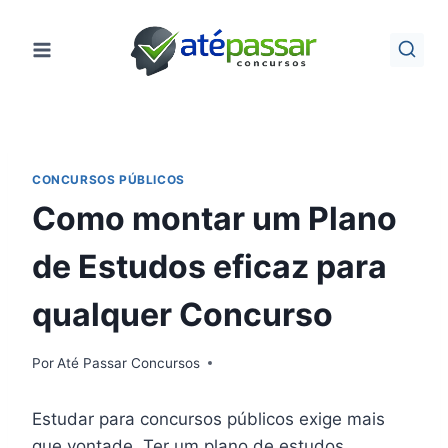
Pular
para
o
Conteúdo
CONCURSOS PÚBLICOS
Como montar um Plano
de Estudos eficaz para
qualquer Concurso
Por
Até Passar Concursos
Estudar para concursos públicos exige mais
que vontade. Ter um plano de estudos