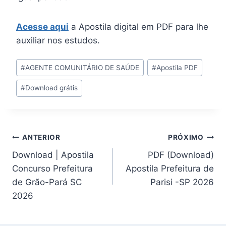
Acesse aqui
a Apostila digital em PDF para lhe
auxiliar nos estudos.
Tags
#
AGENTE COMUNITÁRIO DE SAÚDE
#
Apostila PDF
do
#
Download grátis
Post:
Navegação
ANTERIOR
PRÓXIMO
Download | Apostila
PDF (Download)
de
Concurso Prefeitura
Apostila Prefeitura de
Post
de Grão-Pará SC
Parisi -SP 2026
2026