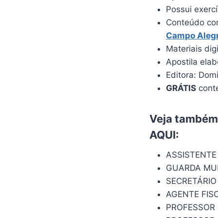
Possui exerc
Conteúdo com
Campo Aleg
Materiais dig
Apostila ela
Editora: Dom
GRÁTIS
conte
Veja também:
AQUI
:
ASSISTENTE
GUARDA MUN
SECRETÁRIO
AGENTE FIS
PROFESSOR 