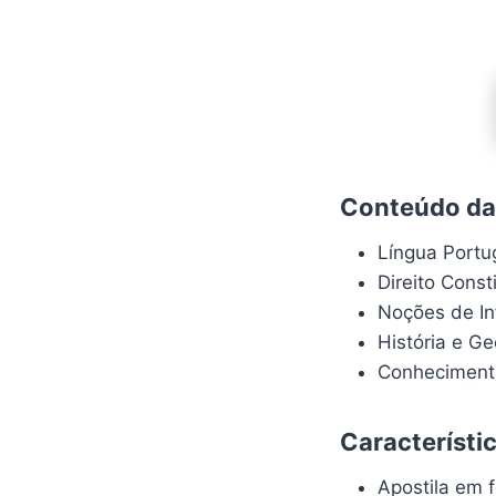
Conteúdo da 
Língua Port
Direito Const
Noções de In
História e G
Conhecimento
Característi
Apostila em f