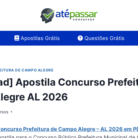
Apostilas Grátis
Questões Grátis
EITURA DE CAMPO ALEGRE
d] Apostila Concurso Prefei
legre AL 2026
rsos
Concurso Prefeitura de Campo Alegre – AL 2026 em P
ostila para o Concurso Público Prefeitura Municipal de