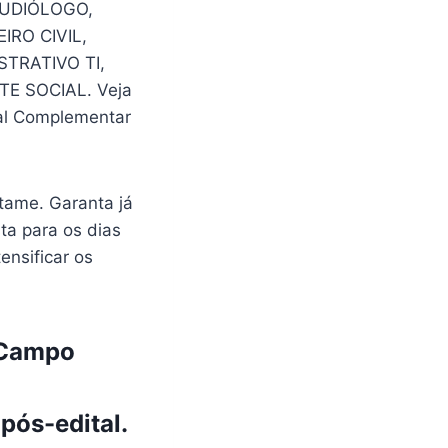
AUDIÓLOGO,
RO CIVIL,
TRATIVO TI,
E SOCIAL. Veja
al Complementar
tame. Garanta já
ta para os dias
ensificar os
 Campo
ós-edital.