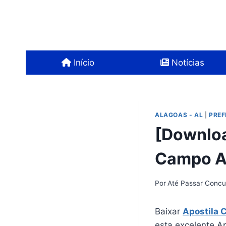
Pular
para
o
Conteúdo
Início
Notícias
ALAGOAS - AL
|
PREF
[Downloa
Campo A
Por
Até Passar Concu
Baixar
Apostila 
esta excelente Ap