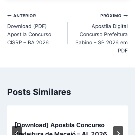
Navegação
ANTERIOR
PRÓXIMO
Download (PDF)
Apostila Digital
de
Apostila Concurso
Concurso Prefeitura
Post
CISRP – BA 2026
Sabino – SP 2026 em
PDF
Posts Similares
[Download] Apostila Concurso
Prefeitura de Maceió – AL 2026