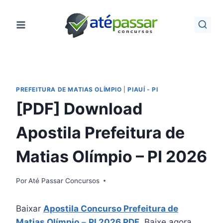
Pular
para
o
Conteúdo
PREFEITURA DE MATIAS OLÍMPIO
|
PIAUÍ - PI
[PDF] Download
Apostila Prefeitura de
Matias Olímpio – PI 2026
Por
Até Passar Concursos
Baixar
Apostila Concurso Prefeitura de
Matias Olímpio
–
PI 2026 PDF
. Baixe agora