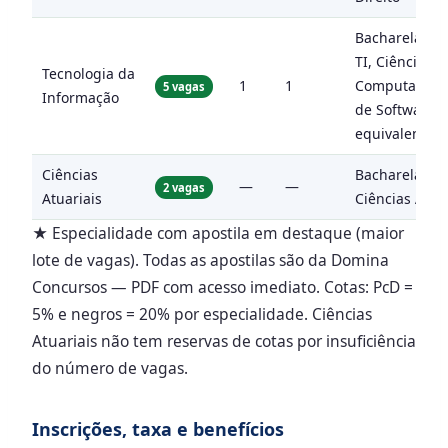
Bacharelado
TI, Ciência da
Tecnologia da
1
1
Computação, 
5 vagas
Informação
de Software 
equivalente
Ciências
Bacharelado
—
—
2 vagas
Atuariais
Ciências Atua
★ Especialidade com apostila em destaque (maior
lote de vagas). Todas as apostilas são da Domina
Concursos — PDF com acesso imediato. Cotas: PcD =
5% e negros = 20% por especialidade. Ciências
Atuariais não tem reservas de cotas por insuficiência
do número de vagas.
Inscrições, taxa e benefícios