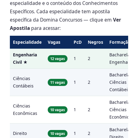
especialidade e o conteúdo dos Conhecimentos
Específicos. Cada especialidade tem apostila
específica da Domina Concursos — clique em
Ver
Apostila
para acessar:
Especialidade
Vagas
PcD
Negros
Formação exi
Engenharia
Bacharelado
1
2
12 vagas
Civil ★
Engenharia Ci
Bacharelado
Ciências
1
2
Ciências
11 vagas
Contábeis
Contábeis
Bacharelado
Ciências
1
2
Ciências
10 vagas
Econômicas
Econômicas
Bacharelado
Direito
1
2
10 vagas
Direito