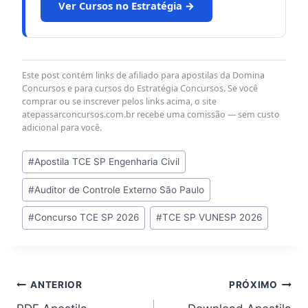
Ver Cursos no Estratégia →
Este post contém links de afiliado para apostilas da Domina
Concursos e para cursos do Estratégia Concursos. Se você
comprar ou se inscrever pelos links acima, o site
atepassarconcursos.com.br recebe uma comissão — sem custo
adicional para você.
Tags
#
Apostila TCE SP Engenharia Civil
do
#
Auditor de Controle Externo São Paulo
Post:
#
Concurso TCE SP 2026
#
TCE SP VUNESP 2026
Navegação
ANTERIOR
PRÓXIMO