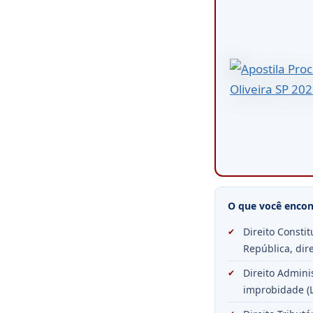
O que você encont
Direito Consti
República, dir
Direito Adminis
improbidade (L