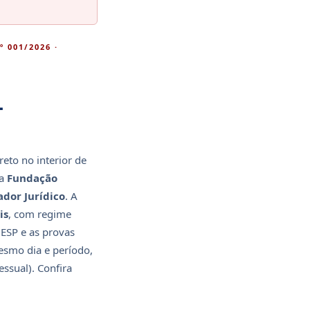
 001/2026 ·
—
reto no interior de
la
Fundação
ador Jurídico
. A
is
, com regime
ESP e as provas
esmo dia e período,
essual). Confira