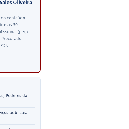
Sales Oliveira
e no conteúdo
bre as 50
fissional (peça
a Procurador
 PDF.
ias, Poderes da
viços públicos,