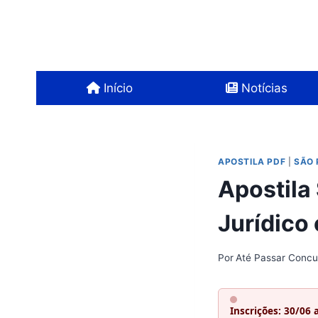
Pular
para
o
Conteúdo
Início
Notícias
APOSTILA PDF
|
SÃO 
Apostila
Jurídico
Por
Até Passar Concu
Inscrições: 30/06 