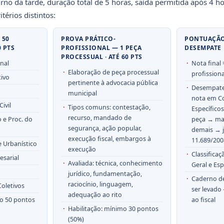
no da tarde, duração total de 5 horas, saída permitida após 4 h
itérios distintos:
 50
PROVA PRÁTICO-
PONTUAÇÃO
0 PTS
PROFISSIONAL — 1 PEÇA
DESEMPATE
PROCESSUAL · ATÉ 60 PTS
onal
Nota final 
Elaboração de peça processual
profissiona
tivo
pertinente à advocacia pública
Desempate
municipal
nota em C
ivil
Tipos comuns: contestação,
Específico
recurso, mandado de
o e Proc. do
peça → mai
segurança, ação popular,
demais → j
execução fiscal, embargos à
11.689/200
e Urbanístico
execução
Classificaç
esarial
Avaliada: técnica, conhecimento
Geral e Esp
jurídico, fundamentação,
Caderno d
raciocínio, linguagem,
Coletivos
ser levado
adequação ao rito
mo 50 pontos
ao fiscal
Habilitação: mínimo 30 pontos
(50%)