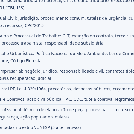
rio: sistema tributário nacional, CTN, crédito tributário, execução fi
U, ITBI, ISS)
sual Civil: jurisdição, procedimento comum, tutelas de urgência, 
a, recursos, CPC/2015
alho e Processual do Trabalho: CLT, extinção do contrato, terceiriz
 processo trabalhista, responsabilidade subsidiária
tal e Urbanístico: Política Nacional do Meio Ambiente, Lei de Crim
dade, Código Florestal
 Empresarial: negócio jurídico, responsabilidade civil, contratos típi
GPD, recuperação judicial
eiro: LRF, Lei 4.320/1964, precatórios, despesas públicas, orçament
s e Coletivos: ação civil pública, TAC, CDC, tutela coletiva, legitimid
profissional: técnica de elaboração de peça processual — recurso, 
gurança, ação popular e similares
tadas no estilo VUNESP (5 alternativas)