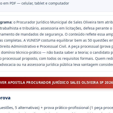
o em PDF — celular, tablet e computador
ograma:
o Procurador Jurídico Municipal de Sales Oliveira tem atr
 trabalhista e tributário, assessoria em licitações, defesa perante 
nhamento de mandados de segurança. O conteúdo reflete essa ampl
icas completas. A VUNESP costuma equilibrar bem as 50 questões en
reito Administrativo e Processual Civil. A peça processual (prova p
e domínio técnico-prático — não basta saber a teoria; o candidato p
o processual proposto, com todos os requisitos formais. Quem red
dvocacia ou na assessoria jurídica pública leva vantagem conside
VER APOSTILA PROCURADOR JURÍDICO SALES OLIVEIRA SP 202
prova
uestões, 5 alternativas) + prova prático-profissional (1 peça proc