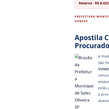
Reserva · R$ 8.432
PREFEITURA MUNICI
VUNESP
Apostila 
Procurado
A Pref
São Pa
VUNE
remun
estatu
estão 
a prov
abaixo