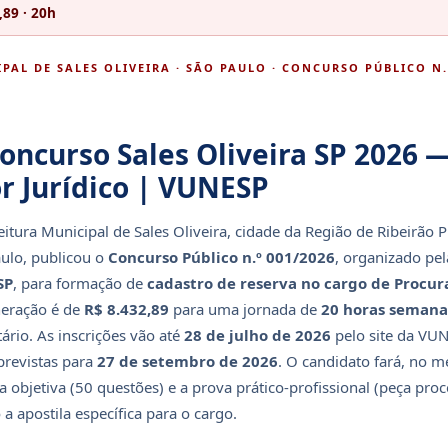
,89 · 20h
PAL DE SALES OLIVEIRA · SÃO PAULO · CONCURSO PÚBLICO N.º
Concurso Sales Oliveira SP 2026 
r Jurídico | VUNESP
eitura Municipal de Sales Oliveira, cidade da Região de Ribeirão P
ulo, publicou o
Concurso Público n.º 001/2026
, organizado pe
SP
, para formação de
cadastro de reserva no cargo de Procur
eração é de
R$ 8.432,89
para uma jornada de
20 horas semana
tário. As inscrições vão até
28 de julho de 2026
pelo site da VUN
previstas para
27 de setembro de 2026
. O candidato fará, no m
a objetiva (50 questões) e a prova prático-profissional (peça proc
 a apostila específica para o cargo.