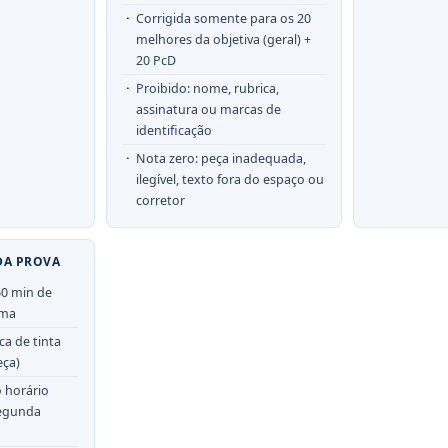
Corrigida somente para os 20
melhores da objetiva (geral) +
20 PcD
Proibido: nome, rubrica,
assinatura ou marcas de
identificação
Nota zero: peça inadequada,
ilegível, texto fora do espaço ou
corretor
DA PROVA
0 min de
ima
ca de tinta
eça)
 horário
egunda