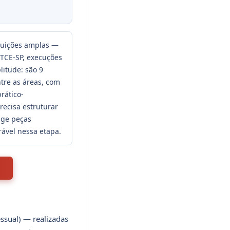
ibuições amplas —
o TCE-SP, execuções
itude: são 9
tre as áreas, com
rático-
recisa estruturar
ige peças
rável nessa etapa.
6
essual) — realizadas