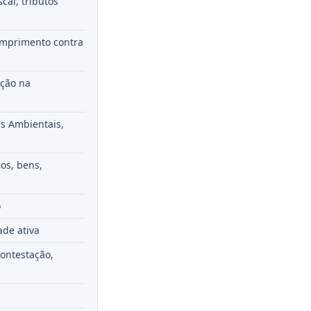
scal, tributos
cumprimento contra
ação na
es Ambientais,
cos, bens,
o
ade ativa
contestação,