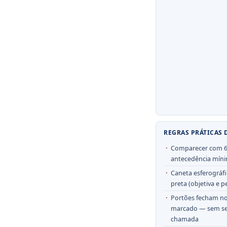
REGRAS PRÁTICAS 
Comparecer com 6
antecedência mín
Caneta esferográfi
preta (objetiva e p
Portões fecham no
marcado — sem s
chamada