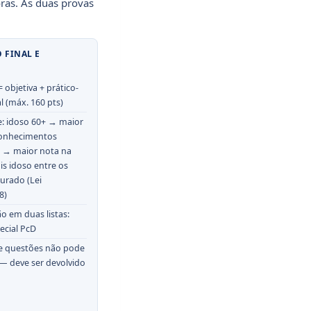
oras. As duas provas
 FINAL E
= objetiva + prático-
l (máx. 160 pts)
: idoso 60+ → maior
onhecimentos
s → maior nota na
s idoso entre os
urado (Lei
8)
ão em duas listas:
ecial PcD
e questões não pode
 — deve ser devolvido