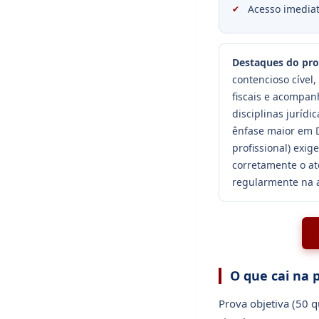
Acesso imediat
Destaques do pr
contencioso cível,
fiscais e acompa
disciplinas juríd
ênfase maior em Di
profissional) exig
corretamente o at
regularmente na a
O que cai na 
Prova objetiva (50 q