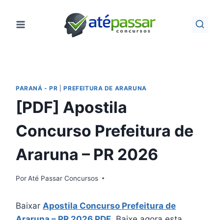
Pular
para
o
Conteúdo
PARANÁ - PR
|
PREFEITURA DE ARARUNA
[PDF] Apostila
Concurso Prefeitura de
Araruna – PR 2026
Por
Até Passar Concursos
Baixar
Apostila Concurso Prefeitura de
Araruna – PR 2026 PDF
. Baixe agora esta