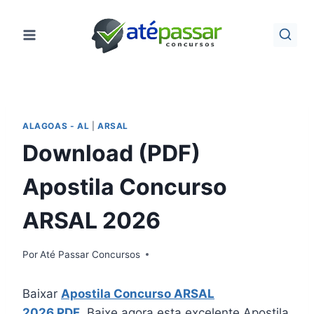
Pular
para
o
Conteúdo
ALAGOAS - AL
|
ARSAL
Download (PDF)
Apostila Concurso
ARSAL 2026
Por
Até Passar Concursos
Baixar
Apostila Concurso ARSAL
2026 PDF
. Baixe agora esta excelente Apostila