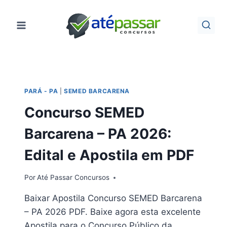
Pular
para
o
Conteúdo
PARÁ - PA
|
SEMED BARCARENA
Concurso SEMED
Barcarena – PA 2026:
Edital e Apostila em PDF
Por
Até Passar Concursos
Baixar Apostila Concurso SEMED Barcarena
– PA 2026 PDF. Baixe agora esta excelente
Apostila para o Concurso Público da