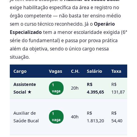
exige habilitação específica da área e registro no
órgão competente — não basta ter ensino médio
sem o curso técnico reconhecido. Já o
Operário
Especializado
tem a menor escolaridade exigida (6ª
série do fundamental) e passa por prova prática
além da objetiva, sendo o único cargo nessa
situação.
Cargo
Vagas
C.H.
Salário
Taxa
Et
Assistente
R$
R$
1
20h
Ob
vaga
Social ★
4.395,65
131,87
Auxiliar de
R$
R$
1
40h
Ob
vaga
Saúde Bucal
1.813,20
54,40