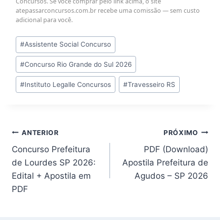
Concursos. Se você comprar pelo link acima, o site
atepassarconcursos.com.br recebe uma comissão — sem custo
adicional para você.
Tags
#
Assistente Social Concurso
do
#
Concurso Rio Grande do Sul 2026
Post:
#
Instituto Legalle Concursos
#
Travesseiro RS
Navegação
ANTERIOR
PRÓXIMO
Concurso Prefeitura
PDF (Download)
de
de Lourdes SP 2026:
Apostila Prefeitura de
Post
Edital + Apostila em
Agudos – SP 2026
PDF