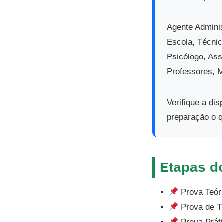
Agente Adminis
Escola, Técnic
Psicólogo, Ass
Professores, M
Verifique a di
preparação o q
Etapas d
Prova Teóri
Prova de Tí
Prova Práti