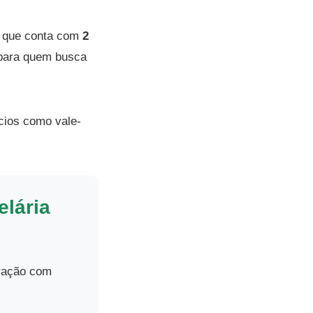
, que conta com
2
 para quem busca
ícios como vale-
elária
aração com