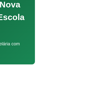
 Nova
Escola
elária com