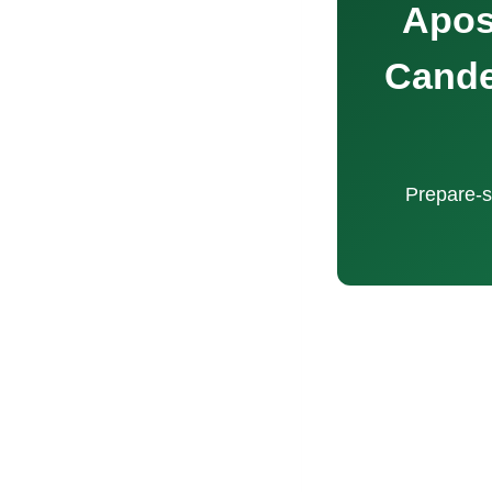
Apos
Cande
Prepare-s