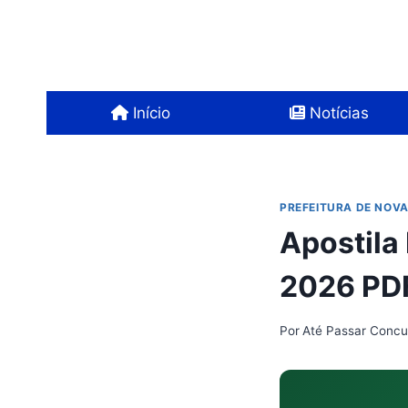
Pular
para
o
Conteúdo
Início
Notícias
PREFEITURA DE NOV
Apostila
2026 PDF
Por
Até Passar Concu