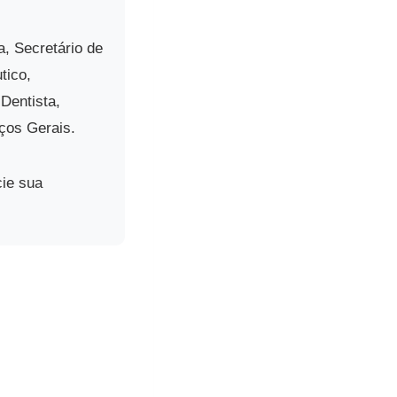
a, Secretário de
tico,
-Dentista,
ços Gerais.
cie sua