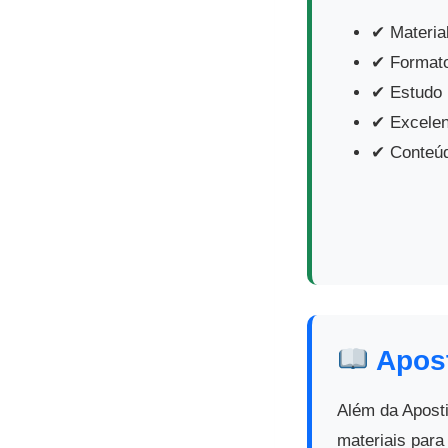
✔ Material
✔ Format
✔ Estudo p
✔ Excelen
✔ Conteúd
Apost
Além da Apost
materiais para