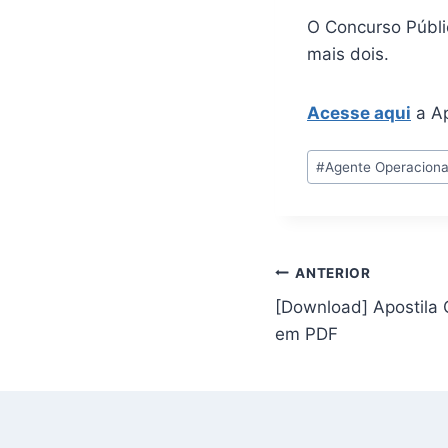
O Concurso Públi
mais dois.
Acesse aqui
a Ap
Tags
#
Agente Operacional
do
Post:
Navegação
ANTERIOR
[Download] Apostila
de
em PDF
Post