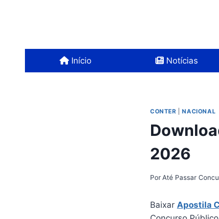
Pular
para
o
Conteúdo
Início
Notícias
CONTER
|
NACIONAL
Downloa
2026
Por
Até Passar Concu
Baixar
Apostila
Concurso Público