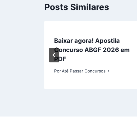
Posts Similares
a
Baixar agora! Apostila
a de
Concurso ABGF 2026 em
PDF
Por
Até Passar Concursos