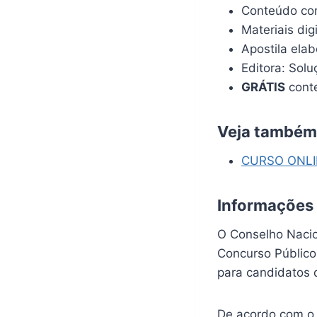
Conteúdo com
Materiais dig
Apostila ela
Editora: Solu
GRÁTIS
conte
Veja também
CURSO ONL
Informações
O Conselho Nacio
Concurso Público
para candidatos 
De acordo com o 