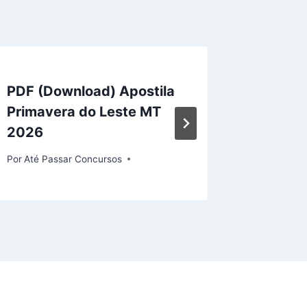
PDF (Download) Apostila
Apostil
Primavera do Leste MT
Aroeira
2026
Comple
Por
Até Passar Concursos
Por
Até Pa