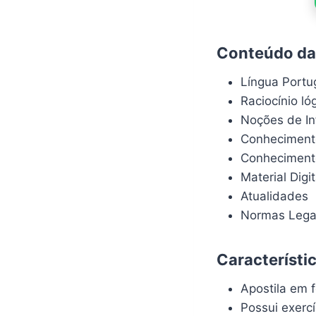
Conteúdo da 
Língua Port
Raciocínio l
Noções de In
Conheciment
Conhecimento
Material Digit
Atualidades
Normas Lega
Característi
Apostila em f
Possui exerc