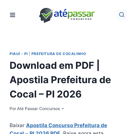
Pular
para
o
Conteúdo
PIAUÍ - PI
|
PREFEITURA DE COCALINHO
Download em PDF |
Apostila Prefeitura de
Cocal – PI 2026
Por
Até Passar Concursos
Baixar
Apostila Concurso Prefeitura de
Cocal
–
PI 2026 PDF
. Baixe agora esta