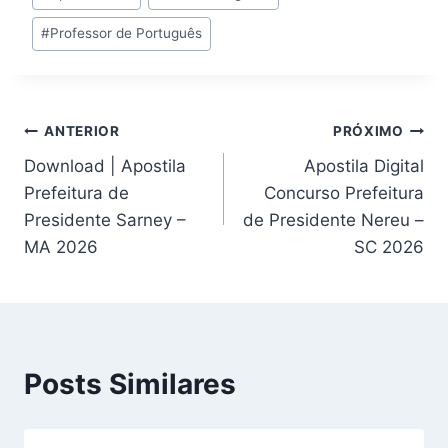
do
#
Professor de Português
Post:
Navegação
ANTERIOR
PRÓXIMO
Download | Apostila
Apostila Digital
de
Prefeitura de
Concurso Prefeitura
Post
Presidente Sarney –
de Presidente Nereu –
MA 2026
SC 2026
Posts Similares