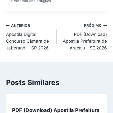
#
Professor de Português
Post:
Navegação
ANTERIOR
PRÓXIMO
Apostila Digital
PDF (Download)
de
Concurso Câmara de
Apostila Prefeitura de
Post
Jaborandi – SP 2026
Aracaju – SE 2026
Posts Similares
PDF (Download) Apostila Prefeitura