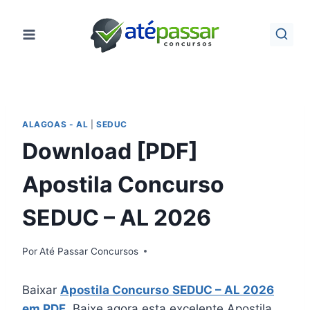
Pular
para
o
Conteúdo
ALAGOAS - AL
|
SEDUC
Download [PDF]
Apostila Concurso
SEDUC – AL 2026
Por
Até Passar Concursos
Baixar
Apostila Concurso
SEDUC – AL 2026
em PDF
. Baixe agora esta excelente Apostila