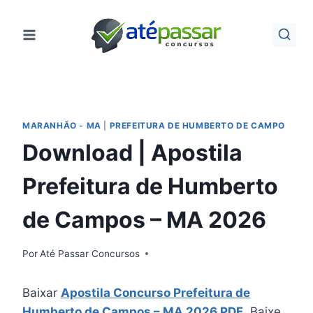
Pular
para
o
Conteúdo
MARANHÃO - MA
|
PREFEITURA DE HUMBERTO DE CAMPO
Download | Apostila
Prefeitura de Humberto
de Campos – MA 2026
Por
Até Passar Concursos
Baixar
Apostila Concurso Prefeitura de
Humberto de Campos – MA 2026 PDF
. Baixe