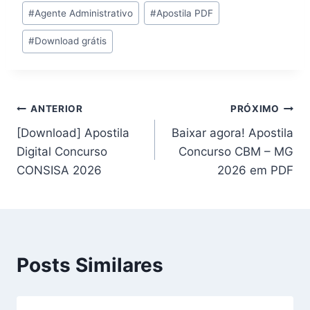
Tags
#
Agente Administrativo
#
Apostila PDF
do
#
Download grátis
Post:
Navegação
ANTERIOR
PRÓXIMO
[Download] Apostila
Baixar agora! Apostila
de
Digital Concurso
Concurso CBM – MG
Post
CONSISA 2026
2026 em PDF
Posts Similares