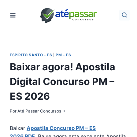
Pular
para
o
Conteúdo
ESPÍRITO SANTO - ES
|
PM - ES
Baixar agora! Apostila
Digital Concurso PM –
ES 2026
Por
Até Passar Concursos
Baixar
Apostila Concurso PM – ES
2026 PDF
. Baixe agora esta excelente Apostila