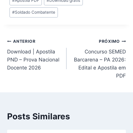
#
Apostila PDF
#
Download grátis
do
#
Soldado Combatente
Post:
Navegação
ANTERIOR
PRÓXIMO
Download | Apostila
Concurso SEMED
de
PND – Prova Nacional
Barcarena – PA 2026:
Post
Docente 2026
Edital e Apostila em
PDF
Posts Similares