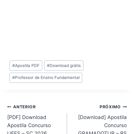
Tags
#
Apostila PDF
#
Download grátis
do
#
Professor de Ensino Fundamental
Post:
Navegação
ANTERIOR
PRÓXIMO
[PDF] Download
[Download] Apostila
de
Apostila Concurso
Concurso
Post
UFFS – SC 2026
GRAMADOTUR – RS