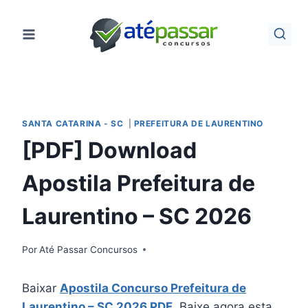
Pular
para
o
Conteúdo
SANTA CATARINA - SC
|
PREFEITURA DE LAURENTINO
[PDF] Download
Apostila Prefeitura de
Laurentino – SC 2026
Por
Até Passar Concursos
Baixar
Apostila Concurso Prefeitura de
Laurentino – SC 2026 PDF
.
Baixe agora esta