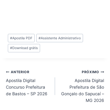
Tags
#
Apostila PDF
#
Assistente Administrativo
do
#
Download grátis
Post:
Navegação
ANTERIOR
PRÓXIMO
Apostila Digital
Apostila Digital
de
Concurso Prefeitura
Prefeitura de São
Post
de Bastos – SP 2026
Gonçalo do Sapucaí –
MG 2026