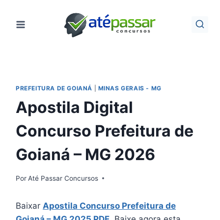
Pular
para
o
Conteúdo
PREFEITURA DE GOIANÁ
|
MINAS GERAIS - MG
Apostila Digital
Concurso Prefeitura de
Goianá – MG 2026
Por
Até Passar Concursos
Baixar
Apostila Concurso Prefeitura de
Goianá – MG 2025 PDF
. Baixe agora esta