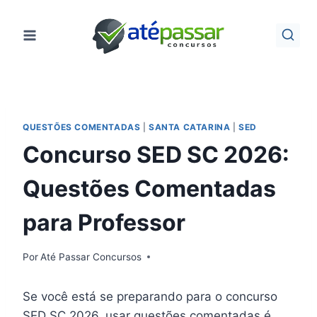
Pular
para
o
Conteúdo
QUESTÕES COMENTADAS
|
SANTA CATARINA
|
SED
Concurso SED SC 2026:
Questões Comentadas
para Professor
Por
Até Passar Concursos
Se você está se preparando para o concurso
SED SC 2026, usar questões comentadas é