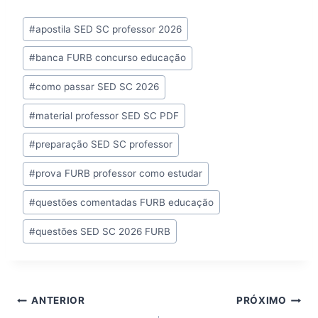
Tags
#
apostila SED SC professor 2026
do
#
banca FURB concurso educação
Post:
#
como passar SED SC 2026
#
material professor SED SC PDF
#
preparação SED SC professor
#
prova FURB professor como estudar
#
questões comentadas FURB educação
#
questões SED SC 2026 FURB
Navegação
ANTERIOR
PRÓXIMO