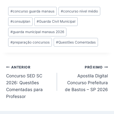
Tags
#
concurso guarda manaus
#
concurso nível médio
do
#
consulplan
#
Guarda Civil Municipal
Post:
#
guarda municipal manaus 2026
#
preparação concursos
#
Questões Comentadas
Navegação
ANTERIOR
PRÓXIMO
Concurso SED SC
Apostila Digital
de
2026: Questões
Concurso Prefeitura
Post
Comentadas para
de Bastos – SP 2026
Professor