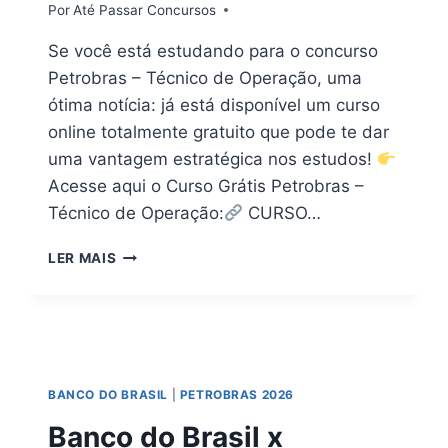
Por
Até Passar Concursos
Se você está estudando para o concurso
Petrobras – Técnico de Operação, uma
ótima notícia: já está disponível um curso
online totalmente gratuito que pode te dar
uma vantagem estratégica nos estudos!
Acesse aqui o Curso Grátis Petrobras –
Técnico de Operação:
CURSO…
CURSO
LER MAIS
ONLINE
GRÁTIS
PETROBRAS
–
TÉCNICO
DE
BANCO DO BRASIL
|
PETROBRAS 2026
OPERAÇÃO
[ATUALIZADO]
Banco do Brasil x