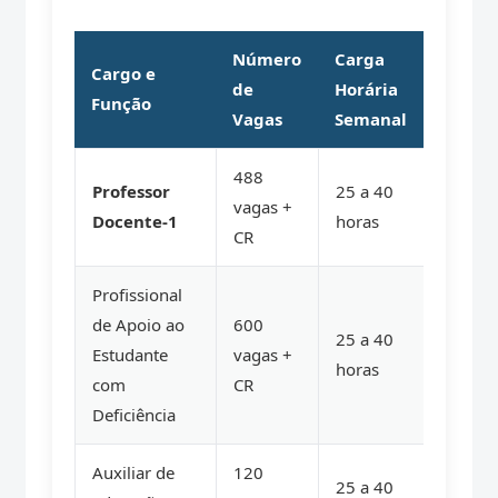
Número
Carga
Cargo e
de
Horária
Função
Vagas
Semanal
488
Professor
25 a 40
vagas +
Docente-1
horas
CR
Profissional
de Apoio ao
600
25 a 40
Estudante
vagas +
horas
com
CR
Deficiência
Auxiliar de
120
25 a 40