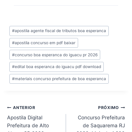
Tags
#
apostila agente fiscal de tributos boa esperanca
do
#
apostila concurso em pdf baixar
Post:
#
concurso boa esperanca do iguacu pr 2026
#
edital boa esperanca do iguacu pdf download
#
materiais concurso prefeitura de boa esperanca
Navegação
ANTERIOR
PRÓXIMO
Apostila Digital
Concurso Prefeitura
de
Prefeitura de Alto
de Saquarema RJ