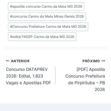
Tags
#
apostila concurso Carmo da Mata MG 2026
do
#
concurso Carmo da Mata Minas Gerais 2026
Post:
#
Concurso Prefeitura Carmo da Mata MG 2026
#
edital FADEP Carmo da Mata MG 2026
Navegação
ANTERIOR
PRÓXIMO
Concurso DATAPREV
[PDF] Apostila
de
2026: Edital, 1.823
Concurso Prefeitura
Post
Vagas e Apostilas PDF
de Pirpirituba – PB
2026