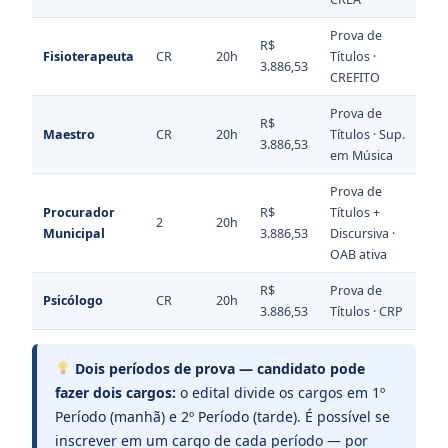
Prova de
R$
Fisioterapeuta
CR
20h
Títulos ·
3.886,53
CREFITO
Prova de
R$
Maestro
CR
20h
Títulos · Sup.
3.886,53
em Música
Prova de
Procurador
R$
Títulos +
2
20h
Municipal
3.886,53
Discursiva ·
OAB ativa
R$
Prova de
Psicólogo
CR
20h
3.886,53
Títulos · CRP
Dois períodos de prova — candidato pode
fazer dois cargos:
o edital divide os cargos em 1º
Período (manhã) e 2º Período (tarde). É possível se
inscrever em um cargo de cada período — por