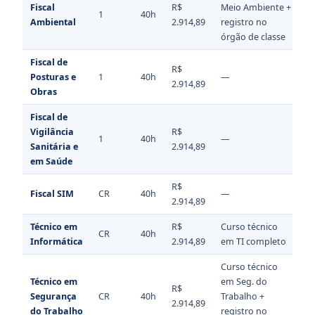
Fiscal
R$
Meio Ambiente +
1
40h
Ambiental
2.914,89
registro no
órgão de classe
Fiscal de
R$
Posturas e
1
40h
—
2.914,89
Obras
Fiscal de
Vigilância
R$
1
40h
—
Sanitária e
2.914,89
em Saúde
R$
Fiscal SIM
CR
40h
—
2.914,89
Técnico em
R$
Curso técnico
CR
40h
Informática
2.914,89
em TI completo
Curso técnico
Técnico em
em Seg. do
R$
Segurança
CR
40h
Trabalho +
—
2.914,89
do Trabalho
registro no