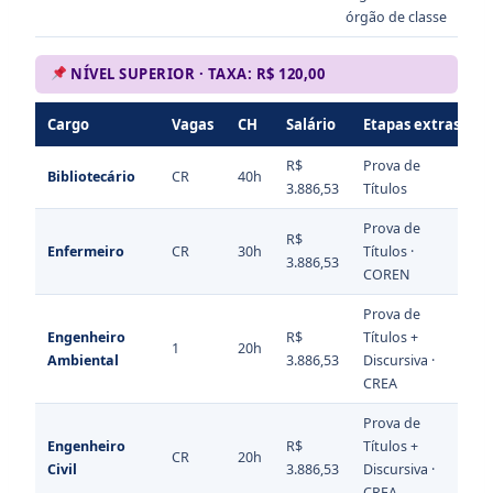
órgão de classe
NÍVEL SUPERIOR · TAXA: R$ 120,00
Cargo
Vagas
CH
Salário
Etapas extras
A
R$
Prova de
Bibliotecário
CR
40h
3.886,53
Títulos
Prova de
R$
Enfermeiro
CR
30h
Títulos ·
3.886,53
COREN
Prova de
Engenheiro
R$
Títulos +
1
20h
Ambiental
3.886,53
Discursiva ·
CREA
Prova de
Engenheiro
R$
Títulos +
CR
20h
Civil
3.886,53
Discursiva ·
CREA