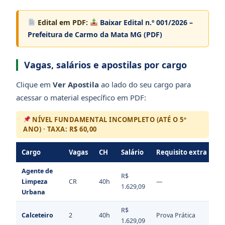
Edital em PDF:
Baixar Edital n.º 001/2026 –
Prefeitura de Carmo da Mata MG (PDF)
Vagas, salários e apostilas por cargo
Clique em
Ver Apostila
ao lado do seu cargo para
acessar o material específico em PDF:
NÍVEL FUNDAMENTAL INCOMPLETO (ATÉ O 5º
ANO) · TAXA: R$ 60,00
Cargo
Vagas
CH
Salário
Requisito extra
Ap
Agente de
R$
Limpeza
CR
40h
—
1.629,09
Urbana
R$
Calceteiro
2
40h
Prova Prática
1.629,09