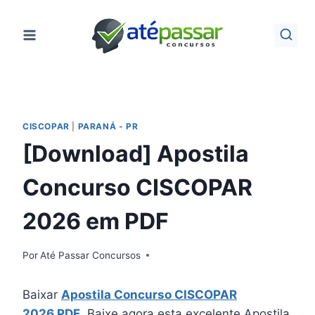
Pular
para
o
Conteúdo
CISCOPAR
|
PARANÁ - PR
[Download] Apostila
Concurso CISCOPAR
2026 em PDF
Por
Até Passar Concursos
Baixar
Apostila Concurso CISCOPAR
2026 PDF
.
Baixe agora esta excelente Apostila