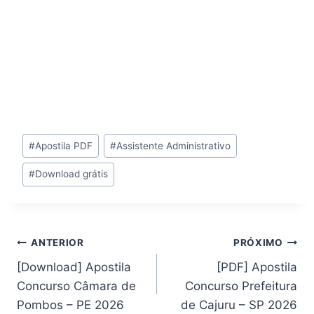
Tags
#
Apostila PDF
#
Assistente Administrativo
do
#
Download grátis
Post:
Navegação
ANTERIOR
PRÓXIMO
[Download] Apostila
[PDF] Apostila
de
Concurso Câmara de
Concurso Prefeitura
Post
Pombos – PE 2026
de Cajuru – SP 2026