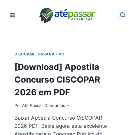
Pular
para
o
Conteúdo
CISCOPAR
|
PARANÁ - PR
[Download] Apostila
Concurso CISCOPAR
2026 em PDF
Por
Até Passar Concursos
Baixar Apostila Concurso CISCOPAR
2026 PDF. Baixe agora esta excelente
Apostila para o Concurso Público do