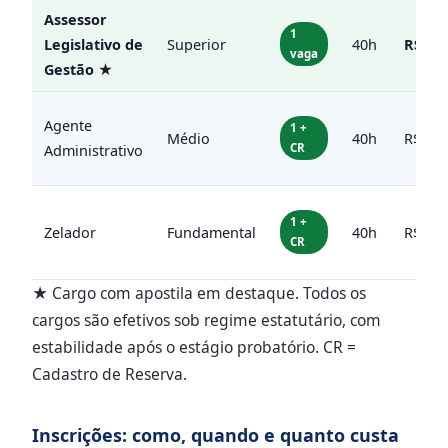
Assessor
1
Legislativo de
Superior
40h
R$ 3.5
vaga
Gestão ★
Agente
1 +
Médio
40h
R$ 1.5
CR
Administrativo
1 +
Zelador
Fundamental
40h
R$ 1.5
CR
★ Cargo com apostila em destaque. Todos os
cargos são efetivos sob regime estatutário, com
estabilidade após o estágio probatório. CR =
Cadastro de Reserva.
Inscrições: como, quando e quanto custa