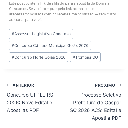
Este post contém link de afiliado para a apostila da Domina
Concursos. Se você comprar pelo link acima, o site
atepassarconcursos.com.br recebe uma comissão — sem custo
adicional para você.
Tags
#
Assessor Legislativo Concurso
do
#
Concurso Câmara Municipal Goiás 2026
Post:
#
Concurso Norte Goiás 2026
#
Trombas GO
Navegação
ANTERIOR
PRÓXIMO
Concurso UFPEL RS
Processo Seletivo
de
2026: Novo Edital e
Prefeitura de Gaspar
Post
Apostilas PDF
SC 2026 ACS: Edital e
Apostila PDF