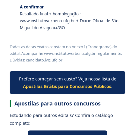
A confirmar
Resultado final + homologação ·
www.institutoverbena.ufg.br + Diário Oficial de São
Miguel do Araguaia/GO
Todas as datas exatas constam no Anexo I (Cronograma) do
edital. Acompanhe www.institutoverbena.ufg.br regularmente.
Dúvidas: candidato.iv@ufg.br
Prefere começar sem custo? Veja nossa lista de
Apostilas Grátis para Concursos Públicos
.
Apostilas para outros concursos
Estudando para outros editais? Confira o catálogo
completo: