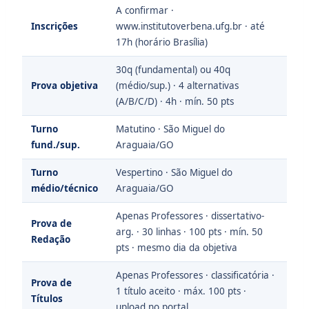
A confirmar ·
Inscrições
www.institutoverbena.ufg.br · até
17h (horário Brasília)
30q (fundamental) ou 40q
Prova objetiva
(médio/sup.) · 4 alternativas
(A/B/C/D) · 4h · mín. 50 pts
Turno
Matutino · São Miguel do
fund./sup.
Araguaia/GO
Turno
Vespertino · São Miguel do
médio/técnico
Araguaia/GO
Apenas Professores · dissertativo-
Prova de
arg. · 30 linhas · 100 pts · mín. 50
Redação
pts · mesmo dia da objetiva
Apenas Professores · classificatória ·
Prova de
1 título aceito · máx. 100 pts ·
Títulos
upload no portal