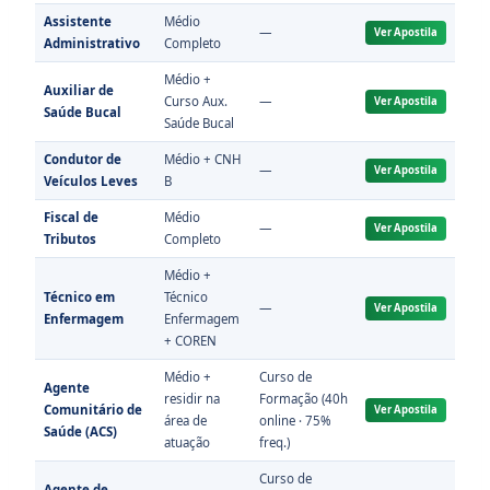
Assistente
Médio
—
Ver Apostila
Administrativo
Completo
Médio +
Auxiliar de
Curso Aux.
—
Ver Apostila
Saúde Bucal
Saúde Bucal
Condutor de
Médio + CNH
—
Ver Apostila
Veículos Leves
B
Fiscal de
Médio
—
Ver Apostila
Tributos
Completo
Médio +
Técnico em
Técnico
—
Ver Apostila
Enfermagem
Enfermagem
+ COREN
Médio +
Curso de
Agente
residir na
Formação (40h
Comunitário de
Ver Apostila
área de
online · 75%
Saúde (ACS)
atuação
freq.)
Curso de
Agente de