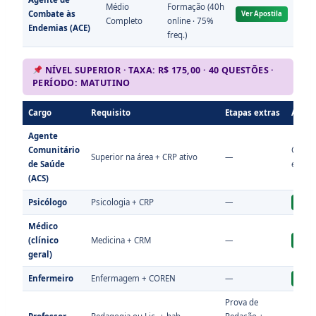
Médio
Formação (40h
Combate às
Ver Apostila
Completo
online · 75%
Endemias (ACE)
freq.)
NÍVEL SUPERIOR · TAXA: R$ 175,00 · 40 QUESTÕES ·
PERÍODO: MATUTINO
Cargo
Requisito
Etapas extras
Apost
Agente
Comunitário
Consul
Superior na área + CRP ativo
—
de Saúde
edital
(ACS)
Psicólogo
Psicologia + CRP
—
Ver A
Médico
(clínico
Medicina + CRM
—
Ver A
geral)
Enfermeiro
Enfermagem + COREN
—
Ver A
Prova de