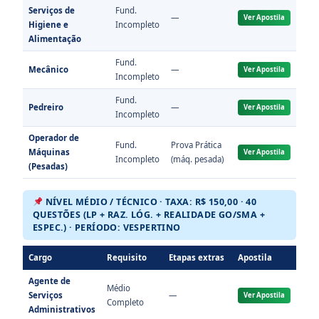
Serviços de
Fund.
—
Ver Apostila
Higiene e
Incompleto
Alimentação
Fund.
Mecânico
—
Ver Apostila
Incompleto
Fund.
Pedreiro
—
Ver Apostila
Incompleto
Operador de
Fund.
Prova Prática
Máquinas
Ver Apostila
Incompleto
(máq. pesada)
(Pesadas)
NÍVEL MÉDIO / TÉCNICO · TAXA: R$ 150,00 · 40
QUESTÕES (LP + RAZ. LÓG. + REALIDADE GO/SMA +
ESPEC.) · PERÍODO: VESPERTINO
Cargo
Requisito
Etapas extras
Apostila
Agente de
Médio
Serviços
—
Ver Apostila
Completo
Administrativos