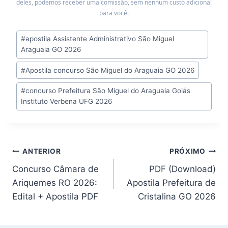
deles, podemos receber uma comissão, sem nenhum custo adicional
para você.
Tags
#
apostila Assistente Administrativo São Miguel
do
Araguaia GO 2026
Post:
#
Apostila concurso São Miguel do Araguaia GO 2026
#
concurso Prefeitura São Miguel do Araguaia Goiás
Instituto Verbena UFG 2026
Navegação
ANTERIOR
PRÓXIMO
Concurso Câmara de
PDF (Download)
de
Ariquemes RO 2026:
Apostila Prefeitura de
Post
Edital + Apostila PDF
Cristalina GO 2026