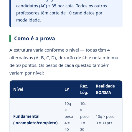
candidatos (AC) + 35 por cota. Todos os outros
professores têm corte de 10 candidatos por
modalidade.
Como é a prova
A estrutura varia conforme o nível — todas têm 4
alternativas (A, B, C, D), duração de 4h e nota mínima
de 50 pontos. Os pesos de cada questão também
variam por nível:
Raz.
Realidade
Conh
Nível
LP
Lóg.
GO/SMA
Espec
10q
10q
×
×
Fundamental
peso
peso
10q × peso
—
(incompleto/completo)
4 =
3 =
3 = 30 pts
40
30