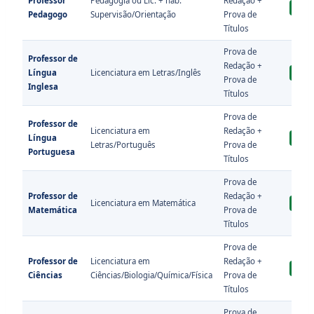
Professor
Pedagogia ou Lic. + hab.
Redação +
Ver A
Pedagogo
Supervisão/Orientação
Prova de
Títulos
Prova de
Professor de
Redação +
Língua
Licenciatura em Letras/Inglês
Ver A
Prova de
Inglesa
Títulos
Prova de
Professor de
Licenciatura em
Redação +
Língua
Ver A
Letras/Português
Prova de
Portuguesa
Títulos
Prova de
Professor de
Redação +
Licenciatura em Matemática
Ver A
Matemática
Prova de
Títulos
Prova de
Professor de
Licenciatura em
Redação +
Ver A
Ciências
Ciências/Biologia/Química/Física
Prova de
Títulos
Prova de