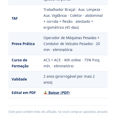
Trabalhador Braçal · Aux. Limpeza ·
Aux. Vigilância · Coletor · abdominal
TAF
+ corrida + flexão · atestado +
ergométrico (45 dias)
Operador de Máquinas Pesadas +
Prova Prática
Condutor de Veículos Pesados · 20
min · eliminatória
Curso de
ACS + ACE · 40h online · 75% freq.
Formação
mín. · eliminatório
2 anos (prorrogável por mais 2
Validade
anos)
Edital em PDF
Baixar (PDF)
Este post contém links de afiliado. Se você comprar apostilas através