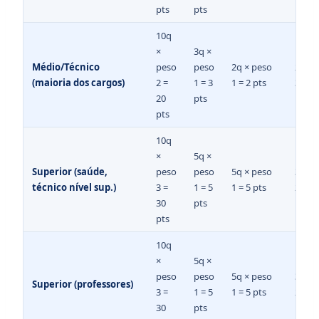
pts
pts
10q
×
3q ×
Médio/Técnico
peso
peso
2q × peso
25q ×
(maioria dos cargos)
2 =
1 = 3
1 = 2 pts
3 = 75
20
pts
pts
10q
×
5q ×
Superior (saúde,
peso
peso
5q × peso
30q ×
técnico nível sup.)
3 =
1 = 5
1 = 5 pts
2 = 60
30
pts
pts
10q
×
5q ×
peso
peso
5q × peso
30q ×
Superior (professores)
3 =
1 = 5
1 = 5 pts
2 = 60
30
pts