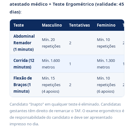
atestado médico + Teste Ergométrico (validade: 45
dias)
:
Teste
Masculino
Tentativas
Feminino
Tenta
Abdominal
Mín. 20
Mín. 10
Remador
2
2
repetições
repetições
(1 minuto)
Corrida (12
Mín. 1.600
Mín. 1.300
1
1
minutos)
metros
metros
Flexão de
Mín. 15
Mín. 10
Braços (1
repetições
2
repetições
2
minuto)
(4 apoios)
(6 apoios)
Candidato “Inapto” em qualquer teste é eliminado. Candidatas
gestantes têm direito de remarcar o TAF. O exame ergométrico é
de responsabilidade do candidato e deve ser apresentado
impresso no dia.