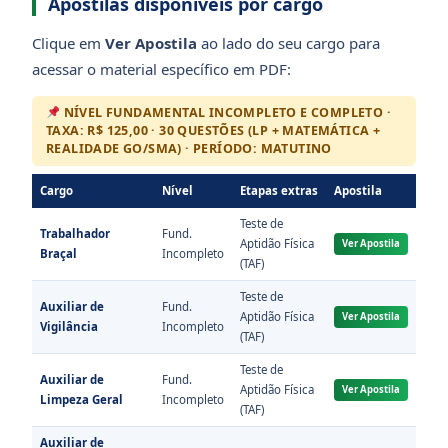
Apostilas disponíveis por cargo
Clique em
Ver Apostila
ao lado do seu cargo para
acessar o material específico em PDF:
NÍVEL FUNDAMENTAL INCOMPLETO E COMPLETO ·
TAXA: R$ 125,00 · 30 QUESTÕES (LP + MATEMÁTICA +
REALIDADE GO/SMA) · PERÍODO: MATUTINO
Cargo
Nível
Etapas extras
Apostila
Teste de
Trabalhador
Fund.
Aptidão Física
Ver Apostila
Braçal
Incompleto
(TAF)
Teste de
Auxiliar de
Fund.
Aptidão Física
Ver Apostila
Vigilância
Incompleto
(TAF)
Teste de
Auxiliar de
Fund.
Aptidão Física
Ver Apostila
Limpeza Geral
Incompleto
(TAF)
Auxiliar de