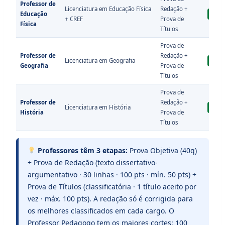
Professor de
Licenciatura em Educação Física
Redação +
Educação
Ver A
+ CREF
Prova de
Física
Títulos
Prova de
Professor de
Redação +
Licenciatura em Geografia
Ver A
Geografia
Prova de
Títulos
Prova de
Professor de
Redação +
Licenciatura em História
Ver A
História
Prova de
Títulos
Professores têm 3 etapas:
Prova Objetiva (40q)
+ Prova de Redação (texto dissertativo-
argumentativo · 30 linhas · 100 pts · mín. 50 pts) +
Prova de Títulos (classificatória · 1 título aceito por
vez · máx. 100 pts). A redação só é corrigida para
os melhores classificados em cada cargo. O
Professor Pedagogo tem os maiores cortes: 100