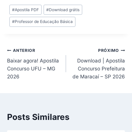
Tags
#
Apostila PDF
#
Download grátis
do
#
Professor de Educação Básica
Post:
Navegação
ANTERIOR
PRÓXIMO
Baixar agora! Apostila
Download | Apostila
de
Concurso UFU – MG
Concurso Prefeitura
Post
2026
de Maracaí – SP 2026
Posts Similares