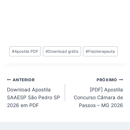
Tags
#
Apostila PDF
#
Download grátis
#
Fisioterapeuta
do
Post:
Navegação
ANTERIOR
PRÓXIMO
Download Apostila
[PDF] Apostila
de
SAAESP São Pedro SP
Concurso Câmara de
Post
2026 em PDF
Passos – MG 2026