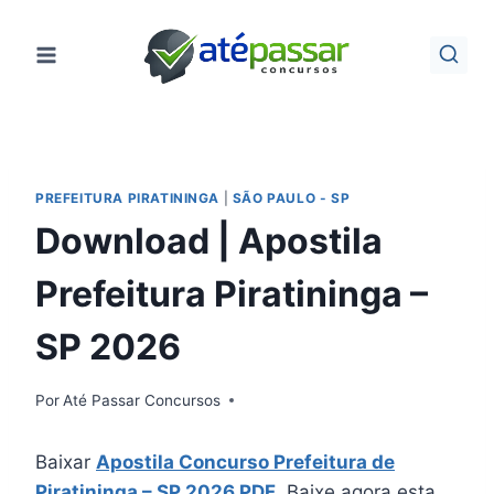
Pular
para
o
Conteúdo
PREFEITURA PIRATININGA
|
SÃO PAULO - SP
Download | Apostila
Prefeitura Piratininga –
SP 2026
Por
Até Passar Concursos
Baixar
Apostila Concurso Prefeitura de
Piratininga – SP 2026 PDF
. Baixe agora esta