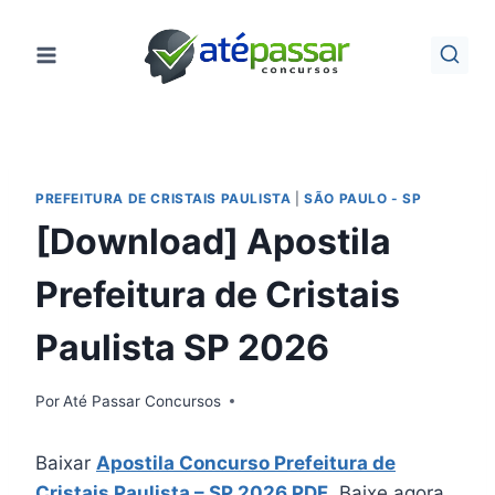
Pular
para
o
Conteúdo
PREFEITURA DE CRISTAIS PAULISTA
|
SÃO PAULO - SP
[Download] Apostila
Prefeitura de Cristais
Paulista SP 2026
Por
Até Passar Concursos
Baixar
Apostila Concurso Prefeitura de
Cristais Paulista – SP 2026 PDF
. Baixe agora