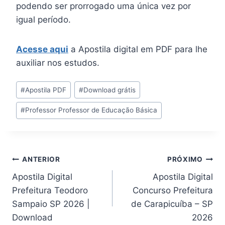
podendo ser prorrogado uma única vez por
igual período.
Acesse aqui
a Apostila digital em PDF para lhe
auxiliar nos estudos.
Tags
#
Apostila PDF
#
Download grátis
do
#
Professor Professor de Educação Básica
Post:
Navegação
ANTERIOR
PRÓXIMO
Apostila Digital
Apostila Digital
de
Prefeitura Teodoro
Concurso Prefeitura
Post
Sampaio SP 2026 |
de Carapicuíba – SP
Download
2026