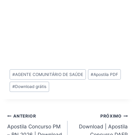
Tags
#
AGENTE COMUNITÁRIO DE SAÚDE
#
Apostila PDF
do
#
Download grátis
Post:
Navegação
ANTERIOR
PRÓXIMO
Apostila Concurso PM
Download | Apostila
de
– RN 2026 | Download
Concurso DAEP