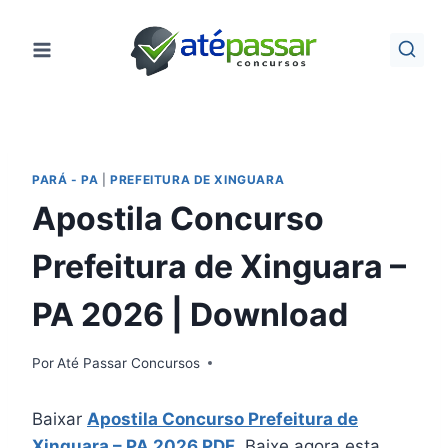
Pular
para
o
Conteúdo
PARÁ - PA
|
PREFEITURA DE XINGUARA
Apostila Concurso
Prefeitura de Xinguara –
PA 2026 | Download
Por
Até Passar Concursos
Baixar
Apostila Concurso Prefeitura de
Xinguara – PA 2026 PDF
. Baixe agora esta