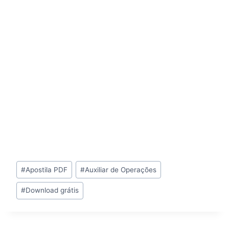
Tags
#
Apostila PDF
#
Auxiliar de Operações
do
#
Download grátis
Post: