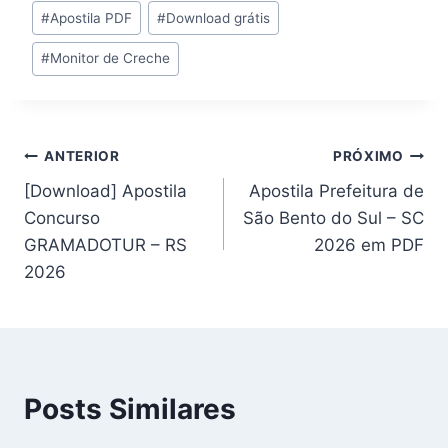
Tags
#
Apostila PDF
#
Download grátis
do
#
Monitor de Creche
Post:
Navegação
ANTERIOR
PRÓXIMO
[Download] Apostila
Apostila Prefeitura de
de
Concurso
São Bento do Sul – SC
Post
GRAMADOTUR – RS
2026 em PDF
2026
Posts Similares