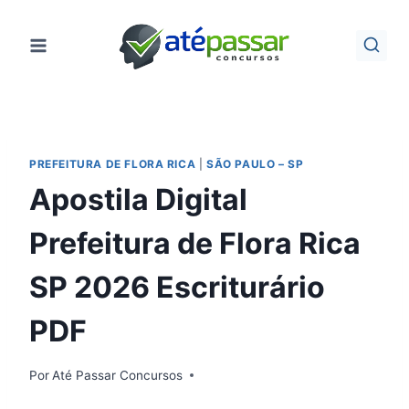
Pular
para
o
Conteúdo
PREFEITURA DE FLORA RICA
|
SÃO PAULO – SP
Apostila Digital
Prefeitura de Flora Rica
SP 2026 Escriturário
PDF
Por
Até Passar Concursos