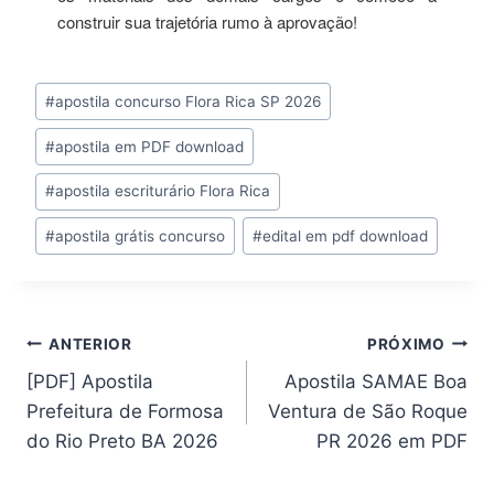
construir sua trajetória rumo à aprovação!
Tags
#
apostila concurso Flora Rica SP 2026
do
#
apostila em PDF download
Post:
#
apostila escriturário Flora Rica
#
apostila grátis concurso
#
edital em pdf download
Navegação
ANTERIOR
PRÓXIMO
[PDF] Apostila
Apostila SAMAE Boa
de
Prefeitura de Formosa
Ventura de São Roque
Post
do Rio Preto BA 2026
PR 2026 em PDF