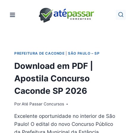
Pular
para
o
Conteúdo
PREFEITURA DE CACONDE
|
SÃO PAULO – SP
Download em PDF |
Apostila Concurso
Caconde SP 2026
Por
Até Passar Concursos
Excelente oportunidade no interior de São
Paulo! O edital do novo Concurso Público
da Prefeitura Municipal da Estância