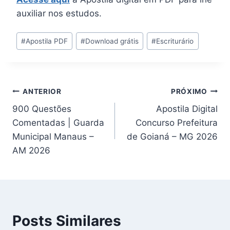
auxiliar nos estudos.
Tags
#
Apostila PDF
#
Download grátis
#
Escriturário
do
Post:
Navegação
ANTERIOR
PRÓXIMO
900 Questões
Apostila Digital
de
Comentadas | Guarda
Concurso Prefeitura
Post
Municipal Manaus –
de Goianá – MG 2026
AM 2026
Posts Similares