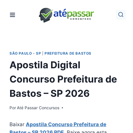
Pular
para
o
Conteúdo
SÃO PAULO - SP
|
PREFEITURA DE BASTOS
Apostila Digital
Concurso Prefeitura de
Bastos – SP 2026
Por
Até Passar Concursos
Baixar
Apostila Concurso Prefeitura de
Bastos – SP 2026 PDF
. Baixe agora esta