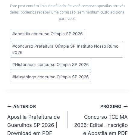
Este post contém links de afiliado. Se você comprar apostilas através
deles, podemos receber uma comissão, sem nenhum custo adicional
para você.
Tags
#
apostila concurso Olímpia SP 2026
do
#
concurso Prefeitura Olímpia SP Instituto Nosso Rumo
Post:
2026
#
Historiador concurso Olímpia SP 2026
#
Museólogo concurso Olímpia SP 2026
Navegação
ANTERIOR
PRÓXIMO
Apostila Prefeitura de
Concurso TCE MA
de
Guarulhos SP 2026 |
2026: Edital, inscrição
Post
Download em PDF
e Apostila em PDF