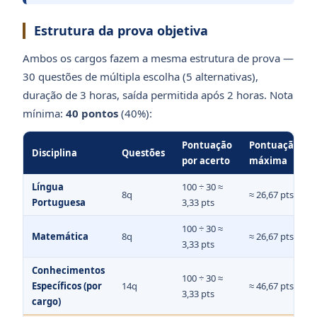
Estrutura da prova objetiva
Ambos os cargos fazem a mesma estrutura de prova —
30 questões de múltipla escolha (5 alternativas),
duração de 3 horas, saída permitida após 2 horas. Nota
mínima:
40 pontos
(40%):
Pontuação
Pontuação
Disciplina
Questões
por acerto
máxima
Língua
100 ÷ 30 ≈
8q
≈ 26,67 pts
Portuguesa
3,33 pts
100 ÷ 30 ≈
Matemática
8q
≈ 26,67 pts
3,33 pts
Conhecimentos
100 ÷ 30 ≈
Específicos (por
14q
≈ 46,67 pts
3,33 pts
cargo)