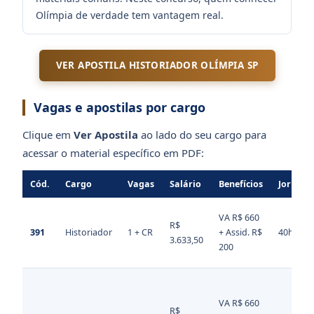
Olímpia de verdade tem vantagem real.
VER APOSTILA HISTORIADOR OLÍMPIA SP
Vagas e apostilas por cargo
Clique em
Ver Apostila
ao lado do seu cargo para
acessar o material específico em PDF:
Cód.
Cargo
Vagas
Salário
Benefícios
Jornada
VA R$ 660
R$
391
Historiador
1 + CR
+ Assid. R$
40h
3.633,50
200
VA R$ 660
R$