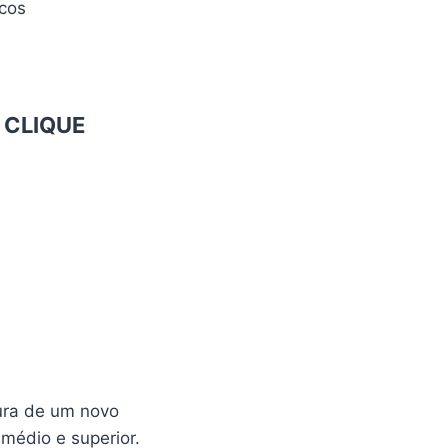
icos
o
CLIQUE
tura de um novo
médio e superior.