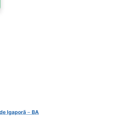
 de Igaporã
–
BA