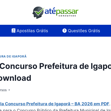
Apostilas Grátis
Questões Grátis
URA DE IGAPORÃ
 Concurso Prefeitura de Igap
Download
rsos
la Concurso Prefeitura de Igaporã – BA 2026 em PDF
a para o Concurso Público da Prefeitura Municipal de I