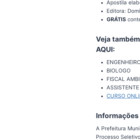
Apostila ela
Editora: Dom
GRÁTIS
conte
Veja também:
AQUI
:
ENGENHEIRO
BIOLOGO
FISCAL AMB
ASSISTENTE
CURSO ONL
Informações
A Prefeitura Mun
Processo Seletiv