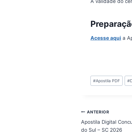
A validade do cer
Preparaçã
Acesse aqui
a Ap
Tags
#
Apostila PDF
#
do
Post:
Navegação
ANTERIOR
Apostila Digital Conc
de
do Sul – SC 2026