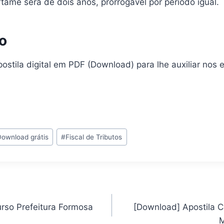
tame será de dois anos, prorrogável por período igual.
o
ostila digital em PDF (Download) para lhe auxiliar nos 
Download grátis
#
Fiscal de Tributos
urso Prefeitura Formosa
[Download] Apostila C
M