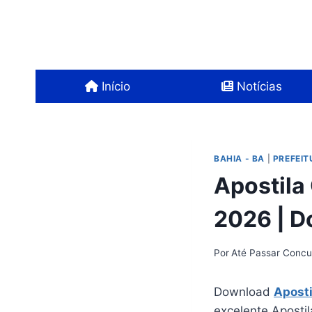
Pular
para
o
Conteúdo
Início
Notícias
BAHIA - BA
|
PREFEIT
Apostila
2026 | 
Por
Até Passar Concu
Download
Aposti
excelente Apostil