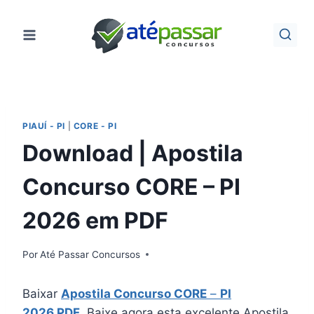
Pular
para
o
Conteúdo
PIAUÍ - PI
|
CORE - PI
Download | Apostila
Concurso CORE – PI
2026 em PDF
Por
Até Passar Concursos
Baixar
Apostila Concurso CORE
–
PI
2026 PDF
. Baixe agora esta excelente Apostila