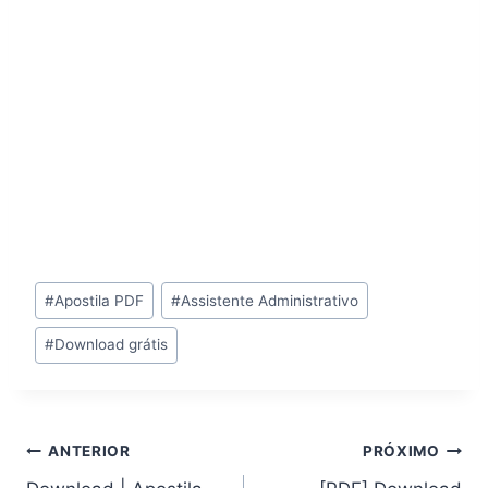
Tags
#
Apostila PDF
#
Assistente Administrativo
do
#
Download grátis
Post:
Navegação
ANTERIOR
PRÓXIMO