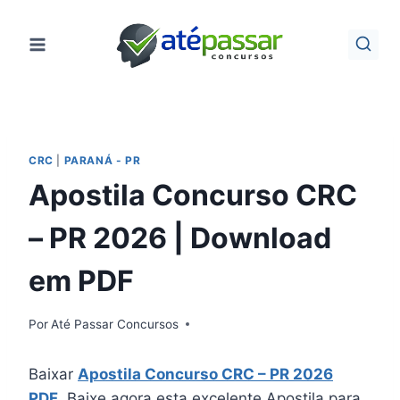
Pular
para
o
Conteúdo
CRC
|
PARANÁ - PR
Apostila Concurso CRC
– PR 2026 | Download
em PDF
Por
Até Passar Concursos
Baixar
Apostila Concurso CRC – PR 2026
PDF
. Baixe agora esta excelente Apostila para