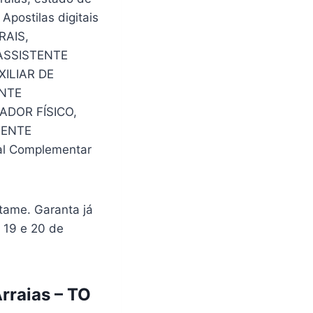
postilas digitais
RAIS,
ASSISTENTE
ILIAR DE
ENTE
DOR FÍSICO,
TENTE
al Complementar
tame. Garanta já
s 19 e 20 de
rraias – TO