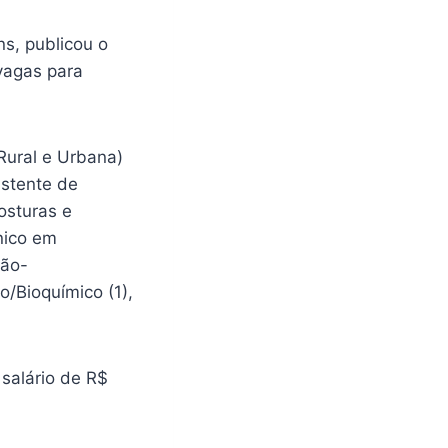
ns, publicou o
vagas para
 Rural e Urbana)
istente de
Posturas e
cnico em
ião-
o/Bioquímico (1),
salário de R$