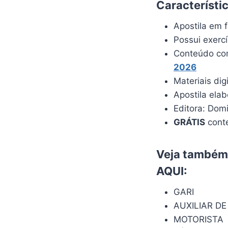
Característi
Apostila em f
Possui exerc
Conteúdo com
2026
Materiais dig
Apostila ela
Editora: Dom
GRÁTIS
conte
Veja também:
AQUI
:
GARI
AUXILIAR DE
MOTORISTA