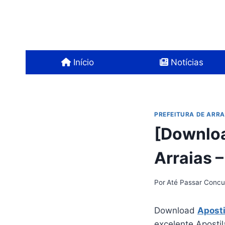
Pular
para
o
Conteúdo
Início
Notícias
PREFEITURA DE ARRA
[Downloa
Arraias 
Por
Até Passar Concu
Download
Aposti
excelente Apostil