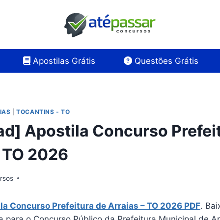
Apostilas Grátis
Questões Grátis
IAS
|
TOCANTINS - TO
d] Apostila Concurso Prefei
– TO 2026
rsos
la Concurso Prefeitura de Arraias – TO 2026 PDF
. Ba
a para o Concurso Público da Prefeitura Municipal de A