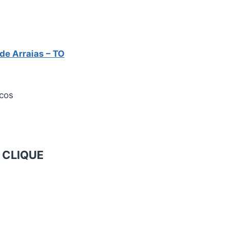
 de Arraias – TO
icos
o
CLIQUE