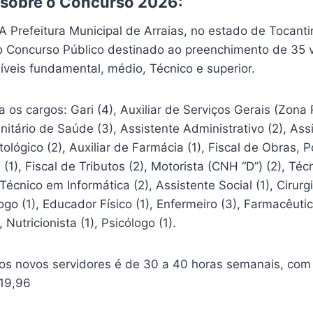
 sobre o Concurso 2026:
 A Prefeitura Municipal de Arraias, no estado de Tocanti
o Concurso Público destinado ao preenchimento de 35 
níveis fundamental, médio, Técnico e superior.
 os cargos: Gari (4), Auxiliar de Serviços Gerais (Zona
itário de Saúde (3), Assistente Administrativo (2), Ass
ológico (2), Auxiliar de Farmácia (1), Fiscal de Obras, 
(1), Fiscal de Tributos (2), Motorista (CNH “D”) (2), Té
écnico em Informática (2), Assistente Social (1), Cirurg
go (1), Educador Físico (1), Enfermeiro (3), Farmacêutic
 Nutricionista (1), Psicólogo (1).
dos novos servidores é de 30 a 40 horas semanais, com 
819,96